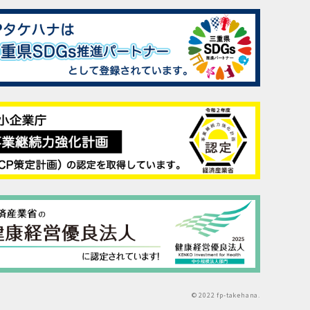
© 2022 fp-takehana.