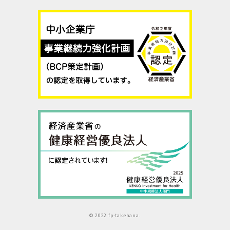
© 2022 fp-takehana.