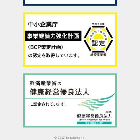
© 2022 fp-takehana.